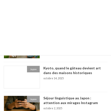
Plaques « Jintan 仁丹 » de Kyoto
Culture Japonaise
novembre 22, 2025
Emploi dans les villages japonais :
Japon
entre rêve et réalité
octobre 25, 2025
Kyoto, quand le gâteau devient art
Japon
dans des maisons historiques
octobre 14, 2025
Séjour linguistique au Japon :
Japon
attention aux mirages Instagram
octobre 2, 2025