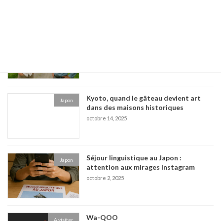
Emploi dans les villages japonais :
Japon
entre rêve et réalité
octobre 25, 2025
Kyoto, quand le gâteau devient art
Japon
dans des maisons historiques
octobre 14, 2025
Séjour linguistique au Japon :
Japon
attention aux mirages Instagram
octobre 2, 2025
Wa-QOO
A visiter