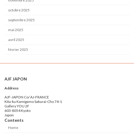
novembre 2025
octobre 2025
septembre 2025
mai 2025
avril 2025
février 2025
AJF JAPON
Address
AJF-JAPON Co/ AJ-FRANCE
Kita-ku Kamigamo Sakurai-Cho 74-1
Gallery YOU 2F
603-8054 Kyoto
Japon
Contents
Home